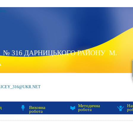
tion
 № 316 ДАРНИЦЬКОГО РАЙОНУ М.
А
LICEY_316@UKR.NET
Методична
На
д
Виховна
робота
ро
робота