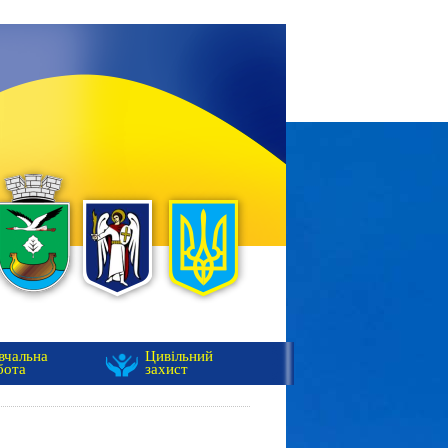
вчальна
Цивільний
бота
захист