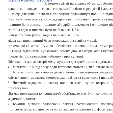
»
Головна
Методична робота
1. Безпека дітей на водних об’єктах забезп
купанням, проведенням роз’яснювальної роботи серед дітей і дорос
2. Місце для купання дітей в природних водоймищах повинно відп
бути не ближче ніж за 500 м від причалів, пристаней, гребель та ін
повинно бути рівним, піщаним або дрібногальковим і очищеним від 
глибина води в них має бути не більш як 1,2 м;
швидкість течії (руху) води - не більш як 0,3 м;
місця купання повинні бути огороджені на суші та у воді;
оптимальні кліматичні умови - безвітряна сонячна погода з темпера
3. Перед відкриттям купального сезону дно акваторії місця купан
предметів, що становлять небезпеку при купанні.
Обстеження дна акваторії місця купання для дітей організовується 
4. На відстані 3 м від зрізу води встановлюються щити з рятувальн
5. На території місця купання дітей з метою попередження нещасних
кліматичними умовами: температура повітря та води, сила і швидкіс
6. Дитячий оздоровчий заклад повинен мати пункт охорони зд
пристосувань.
Під час проведення купання дітей обов’язково має бути присутні
медичної допомоги.
7. Кожний дитячий оздоровчий заклад, розташований поблизу
підприємством, установою та організацією незалежно від форм влас