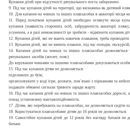
Купання дітей при відсутності рятувального поста заборонено.
9. Під час купання дітей на території, що визначена як дитячий пляж
10. Для катання на човнах та інших плавзасобах в акваторії місця 
11. Перед початком купання дітей необхідно оглянути місце купа
купання (наявність сторонніх осіб, забрудненість акваторії пля
усунення, а в разі неможливості це зробити - відмінити купання діт
12. Купання дітей, які не мають навичок плавання, треба проводити
13. Купання дітей, які не вміють плавати, під час походів, екскурсі
14. Катання дітей на човнах та інших плавзасобах дозволяється 
рятувальних засобів (жилет, пояс).
До керування човнами та іншими плавзасобами допускаються особи,
15. Під час купання дітям не дозволяється:
підпливати до буїв;
організовувати у воді ігри, розваги, пов’язані з пірнанням та небез
подавати обманні сигнали тривоги заради жарту.
16. Під час катання дітей на човнах та інших плавзасобах дорослі,
понад установлену вантажопідйомність.
17. Дітям, які перебувають на плавзасобах, не дозволяється сидіти н
18. Користуватися плавзасобами дітям до 16 років не дозволяється.
19. Самостійне купання дітей до 12 років без нагляду батьків не д
батьки.