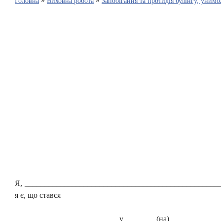
»
»
Головна
Виховна робота
Запобігання та протидія булінгу, уним
Директору сп
загальноосвітньої ш
з поглибленим вив
Кондик
_________________
(прізвище, ім’
який (-а) прож
________________
________________
(контактни
Я, ____________________________________________________
я є, що стався
(потрібне п
__________________ у (на) _______