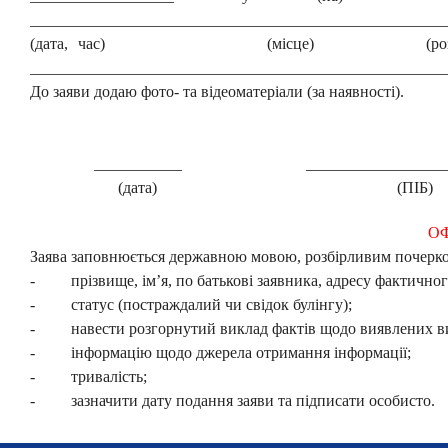
____________________________________________________
(дата, час) (місце)
(р
____________________________________________________
До заяви додаю фото- та відеоматеріали (за наявності).
___________ _______________
(дата) (ПІБ
О
Заява заповнюється державною мовою, розбірливим почерком
- прізвище, ім’я, по батькові заявника, адресу фактично
- статус (постраждалий чи свідок булінгу);
- навести розгорнутий виклад фактів щодо виявлених вип
- інформацію щодо джерела отримання інформації;
- тривалість;
- зазначити дату подання заяви та підписати особисто.