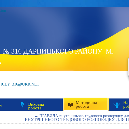
tion
 № 316 ДАРНИЦЬКОГО РАЙОНУ М.
А
LICEY_316@UKR.NET
Методична
На
д
Виховна
робота
ро
робота
→ ПРАВИЛА внутрішнього трудового розпорядку для
ВНУТРІШНЬОГО ТРУДОВОГО РОЗПОРЯДКУ ДЛЯ ПР