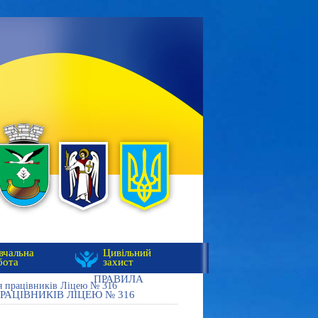
вчальна
Цивільний
бота
захист
ПРАВИЛА
 працівників Ліцею № 316
АЦІВНИКІВ ЛІЦЕЮ № 316