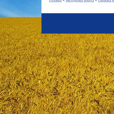
»
»
Головна
Методична робота
Охорона н