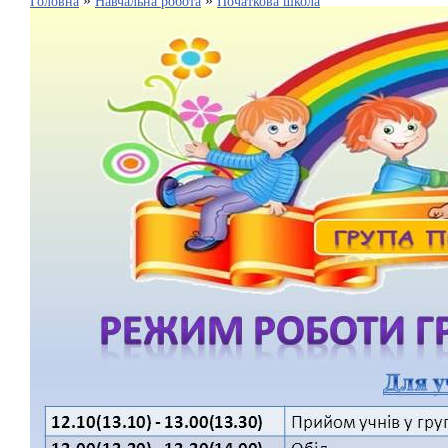
»
»
Головна
Навчальна робота
Початкова школа