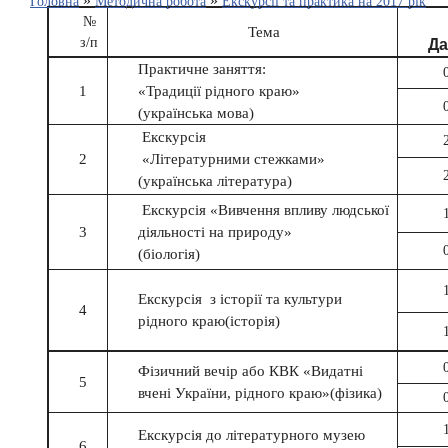
»
»
Головна
Методична робота
Екскурсії та практика на 2017 рік
№
Тема
Да
з/п
Практичне заняття:
1
«Традиції рідного краю»
(українська мова)
Екскурсія
2
«Літературними стежками»
(українська література)
Екскурсія «Вивчення впливу людської
3
діяльності на природу»
(біологія)
Екскурсія
з історії та культури
4
рідного краю(історія)
Фізичний вечір або КВК «Видатні
5
вчені України, рідного краю»(фізика)
Екскурсія до літературного музею
6