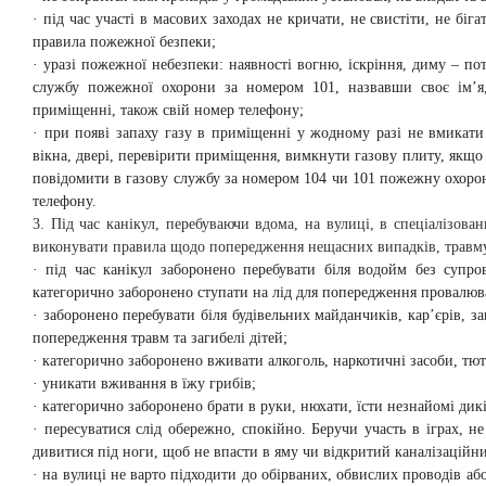
· під час участі в масових заходах не кричати, не свистіти, не бі
правила пожежної безпеки;
· уразі пожежної небезпеки: наявності вогню, іскріння, диму – по
службу пожежної охорони за номером 101, назвавши своє ім’я,
приміщенні, також свій номер телефону;
· при появі запаху газу в приміщенні у жодному разі не вмикат
вікна, двері, перевірити приміщення, вимкнути газову плиту, якщо
повідомити в газову службу за номером 104 чи 101 пожежну охоро
телефону.
3. Під час канікул, перебуваючи вдома, на вулиці, в спеціалізова
виконувати правила щодо попередження нещасних випадків, травму
· під час канікул заборонено перебувати біля водойм без супр
категорично заборонено ступати на лід для попередження провалюв
· заборонено перебувати біля будівельних майданчиків, кар’єрів, з
попередження травм та загибелі дітей;
· категорично заборонено вживати алкоголь, наркотичні засоби, тю
· уникати вживання в їжу грибів;
· категорично заборонено брати в руки, нюхати, їсти незнайомі дик
· пересуватися слід обережно, спокійно. Беручи участь в іграх, 
дивитися під ноги, щоб не впасти в яму чи відкритий каналізаційн
· на вулиці не варто підходити до обірваних, обвислих проводів аб