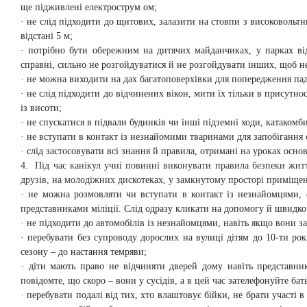
ще підживлені електрострум ом;
· не слід підходити до щитових, залазити на стовпи з високоволь
відстані 5 м;
· потрібно бути обережним на дитячих майданчиках, у парках ві
справні, сильно не розгойдуватися й не розгойдувати інших, щоб н
· не можна виходити на дах багатоповерхівки для попередження паді
· не слід підходити до відчинених вікон, мити їх тільки в присутно
із висоти;
· не спускатися в підвали будинків чи інші підземні ходи, катаком
· не вступати в контакт із незнайомими тваринами для запобігання 
· слід застосовувати всі знання й правила, отримані на уроках осно
4. Під час канікул учні повинні виконувати правила безпеки життє
друзів, на молодіжних дискотеках, у замкнутому просторі приміще
· не можна розмовляти чи вступати в контакт із незнайомцями, о
представниками міліції. Слід одразу кликати на допомогу й швидко
· не підходити до автомобілів із незнайомцями, навіть якщо вони за
· перебувати без супроводу дорослих на вулиці дітям до 10-ти рок
сезону – до настання темряви;
· діти мають право не відчиняти дверей дому навіть представни
повідомте, що скоро – вони у сусідів, а в цей час зателефонуйте ба
· перебувати подалі від тих, хто влаштовує бійки, не брати участі