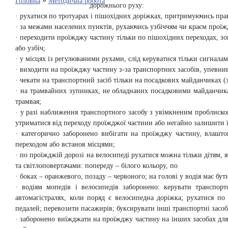
»
Головна
Методична робота
дорожнього руху:
· рухатися по тротуарах і пішохідних доріжках, притримуючись пра
· за межами населених пунктів, рухаючись узбіччям чи краєм проїжд
· переходити проїжджу частину тільки по пішохідних переходах, зокр
або узбіч;
· у місцях із регулюваними рухами, слід керуватися тільки сигнала
· виходити на проїжджу частину з-за транспортних засобів, упевни
· чекати на транспортний засіб тільки на посадкових майданчиках (
· на трамвайних зупинках, не обладнаних посадковими майданчик
трамвая;
· у разі наближення транспортного засобу з увімкненим проблиско
утриматися від переходу проїжджої частини або негайно залишити ї
· категорично заборонено вибігати на проїжджу частину, влашто
переходом або встанов місцями;
· по проїжджій дорозі на велосипеді рухатися можна тільки дітям, 
та світлоповертачами: попереду – білого кольору, по
· боках – оранжевого, позаду – червоного; на голові у водія має б
· водіям мопедів і велосипедів заборонено: керувати транспо
автомагістралях, коли поряд є велосипедна доріжка; рухатися по
педалей; перевозити пасажирів; буксирувати інші транспортні засоб
· заборонено виїжджати на проїжджу частину на інших засобах для 