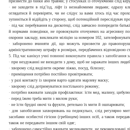
призвести до бійки або травми; у стосунках із оточуючими слід ке
· не заходити в під’їзд, ліфт із незнайомими людьми; одразу к
оглядатися й перевіряти, чи не слідує за вами хтось під час про
зупиніться й відійдіть у сторону, щоб потенційний переслідувач пр
· під час перебування на дискотеці, слід завчасно попередити бать
й нормами поведінки, не провокувати оточуючих на агресивну пов
охорони закладу, викликати міліцію за номером 102, зателефонуват
· заборонено вчиняти дії, що можуть призвести до правопоруше
адміністративному штрафу в розмірах, передбачених відповідною с
5. Під час канікул учні повинні виконувати правила з запобігання 
· при нездужанні не виходити з дому, щоб не заражати інших людей
· хворому слід виділити окреме ліжко, посуд, білизну;
· приміщення потрібно постійно провітрювати;
· у разі контакту із хворим варто одягати марлеву маску;
· хворому слід дотримуватися постільного режиму;
· потрібно вживати заходів профілактики: їсти мед, малину, цибулю,
· перед їжею треба мити з милом руки;
· не їсти брудні овочі та фрукти, ретельно їх мити й ошпарювати;
· для запобігання захворювань на педикульоз, слід регулярно мит
засобами особистої гігієни (гребінцем) інших осіб, а також переда
також не передавати іншим свій одяг;
· заборонено самостійно вживати медикаменти, не рекомендовані лі