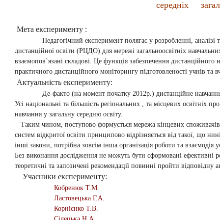
середніх загаль
Мета експерименту :
Педагогічний експеримент полягає у розробленні, аналізі та н
дистанційної освіти (РЦДО) для мережі загальноосвітніх навчальн
взаємопов`язані складові. Це функція забезпечення дистанційного н
практичного дистанційного моніторингу підготовленості учнів та вч
Актуальність експерименту:
Де-факто (на момент початку 2012р.) дистанційне навчання все 
Усі національні та більшість регіональних , та місцевих освітніх 
навчання у загальну середню освіту.
Таким чином, поступово формується мережа кінцевих споживачів дис
систем відкритої освіти принципово відрізняється від такої, що нин
інші закони, потрібна зовсім інша організація роботи та взаємодія 
Без виконання дослідження не можуть бути сформовані ефективні р
теоретичні та запозичені рекомендації повинні пройти відповідну а
Учасники експерименту:
Кобренюк Т.М.
Ластовецька Г.А.
Корнієнко Т.В.
Сілецька Н.А.