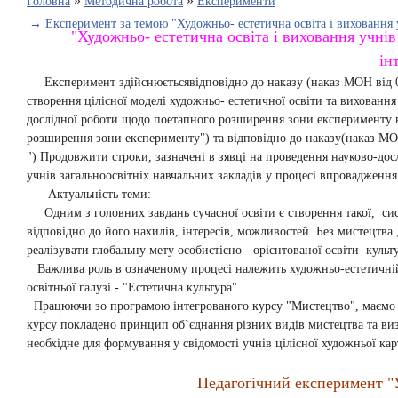
»
»
Головна
Методична робота
Експерименти
→ Експеримент за темою "Художньо- естетична освіта і виховання 
"Художньо- естетична освіта і виховання учнів
ін
Експеримент здійснюєтьсявідповідно до наказу (наказ МОН від 07
створення цілісної моделі художньо- естетичної освіти та виховання
дослідної роботи щодо поетапного розширення зони експерименту в
розширення зони експерименту") та відповідно до наказу(наказ МО
") Продовжити строки, зазначені в зявці на проведення науково-дос
учнів загальноосвітніх навчальних закладів у процесі впровадження
Актуальність теми:
Одним з головних завдань сучасної освіти є створення такої, сист
відповідно до його нахилів, інтересів, можливостей. Без мистецтва 
реалізувати глобальну мету особистісно - орієнтованої освіти куль
Важлива роль в означеному процесі належить художньо-естетичній 
освітньої галузі - "Естетична культура"
Працюючи зо програмою інтегрованого курсу "Мистецтво", маємо мо
курсу покладено принцип об`єднання різних видів мистецтва та ви
необхідне для формування у свідомості учнів цілісної художньої ка
Педагогічний експеримент "Упр