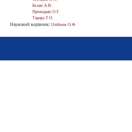
Бєлан А.В.
Приходько О.Г.
Тарара Т.О.
Науковий керівник:
Олійник О.Ф.