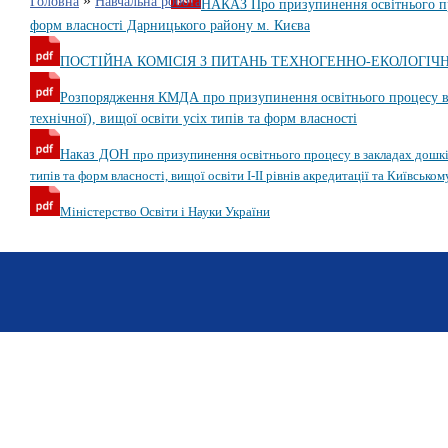
»
Головна
Навчальна робота
НАКАЗ Про призупинення освітнього проц
форм власності Дарницького району м. Києва
ПОСТІЙНА КОМІСІЯ З ПИТАНЬ ТЕХНОГЕННО-ЕКОЛОГІЧ
Розпорядження КМДА про призупинення освітнього процесу в за
технічної), вищої освіти усіх типів та форм власності
Наказ ДОН
про призупинення освітнього процесу в закладах дошкіл
типів та форм власності,
вищої освіти
І-ІІ рівнів акредитації та Київсько
Міністерство Освіти і Науки України