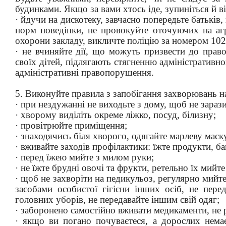
будинками. Якщо за вами хтось іде, зупиніться й в
· йдучи на дискотеку, завчасно попередьте батьків,
норм поведінки, не провокуйте оточуючих на агр
охорони закладу, викличте поліцію за номером 102
· не вчиняйте дії, що можуть призвести до прав
своїх дітей, підлягають стягненню адміністративн
адміністративні правопорушення.
5. Виконуйте правила з запобігання захворювань н
· при нездужанні не виходьте з дому, щоб не зараз
· хворому виділіть окреме ліжко, посуд, білизну;
· провітрюйте приміщення;
· знаходячись біля хворого, одягайте марлеву маск
· вживайте заходів профілактики: їжте продукти, баг
· перед їжею мийте з милом руки;
· не їжте брудні овочі та фрукти, ретельно їх мийт
· щоб не захворіти на педикульоз, регулярно мийте 
засобами особистої гігієни інших осіб, не пере
головних уборів, не передавайте іншим свій одяг;
· заборонено самостійно вживати медикаменти, не 
· якщо ви погано почуваєтеся, а дорослих нем