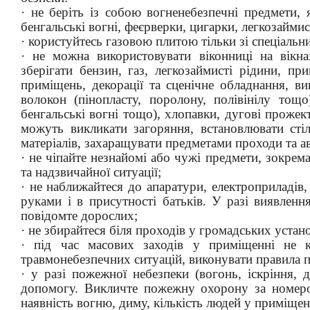
· не беріть із собою вогненебезпечні предмети,
бенгальські вогні, феєрверки, цигарки, легкозайми
· користуйтесь газовою плитою тільки зі спеціаль
· не можна використовувати віконниці на вікна
зберігати бензин, газ, легкозаймисті рідини, п
приміщень, декорації та сценічне обладнання, в
волокон (пінопласту, поролону, полівінілу тощо
бенгальські вогні тощо), хлопавки, дугові прожек
можуть викликати загоряння, встановлювати стіль
матеріалів, захаращувати предметами проходи та ав
· не чіпайте незнайомі або чужі предмети, зокрема
та надзвичайної ситуації;
· не наближайтеся до апаратури, електроприладі
руками і в присутності батьків. У разі виявлення
повідомте дорослих;
· не збирайтеся біля проходів у громадських устано
· під час масових заходів у приміщенні не кр
травмонебезпечних ситуацій, виконувати правила 
· у разі пожежної небезпеки (вогонь, іскріння, д
допомогу. Викличте пожежну охорону за номером
наявність вогню, диму, кількість людей у приміщен