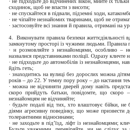
· не підходьте до відчинених вікон, мийте їх тільк
сходинок, щоб не впасти з висоти;
· не спускайтеся в підвали, підземні ходи, катако
· не чіпайте незнайомих тваринами, щоб не отрима
· застосовуйте всі знання й правила, отримані на 
4. Виконувати правила безпеки життєдіяльності вд
замкнутому просторі із чужими людьми. Правила 
· н розмовляйте з незнайомцями, особливо – не
назвалися представниками поліції. Одразу кличте 
· не підходьте до автомобілів із незнайомцями, на
йдіть геть;
· знаходитись на вулиці без дорослих можна дітям 
років – до 22. У темну пору року – до настання те
· можна не відчиняти дверей дому навіть предст
скоро прийдуть батьки, повідомте, що скоро –
незнайомцям не відчиняйте;
· будьте подалі від тих, хто влаштовує бійки, не
діями агресивну поведінку, що може призвести д
толерантними відносинами;
· не заходьте в під’їзд, ліфт із незнайомцями; к
Будьте уважними, перевіряйте, чи не слідує за