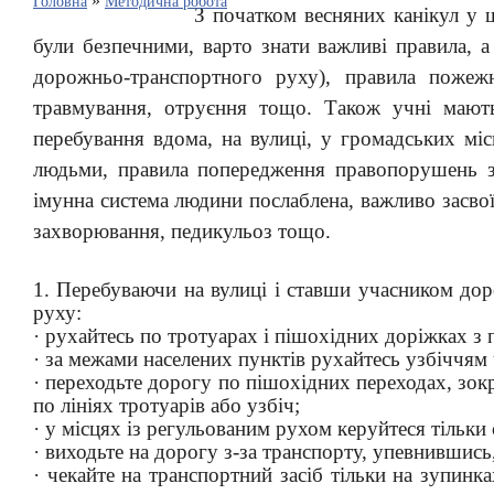
»
Головна
Методична робота
З початком весняних канікул у ш
були безпечними, варто знати важливі правила, а
дорожньо-транспортного руху), правила пожеж
травмування, отруєння тощо. Також учні мають
перебування вдома, на вулиці, у громадських міс
людьми, правила попередження правопорушень за
імунна система людини послаблена, важливо засвої
захворювання, педикульоз тощо.
1. Перебуваючи на вулиці і ставши учасником до
руху:
· рухайтесь по тротуарах і пішохідних доріжках з 
· за межами населених пунктів рухайтесь узбіччям
· переходьте дорогу по пішохідних переходах, зокре
по лініях тротуарів або узбіч;
· у місцях із регульованим рухом керуйтеся тільки
· виходьте на дорогу з-за транспорту, упевнившись
· чекайте на транспортний засіб тільки на зупин