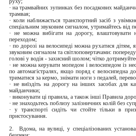
руху;
· на трамвайних зупинках без посадкових майданч
трамвая;
· коли наближається транспортний засіб з увім
спеціальним звуковим сигналом, утримайтесь від п
· не можна вибігати на дорогу, влаштовувати 
переходом;
· по дорозі на велосипеді можна рухатися дітям, 
звуковим сигналом та світлоповертачами: попереду
голові у водія - захисний шолом; чітко дотримуйт
· не можна керувати мопедом і велосипедом із не
по автомагістралях, якщо поряд є велосипедна до
триматися за кермо, знімати ноги з педалей, перев
· не виїздіть на дорогу на інших засобах для к
майданчики;
· виконувати ці правила, а також інші Правила дор
· не знаходьтесь поблизу залізничних колій без су
· у транспорті сидіть чи стойте тільки в при
пристосування.
2. Вдома, на вулиці, у спеціалізованих установ
безпеки: