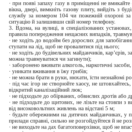
· при появі запаху газу в приміщенні не вмикайте
вікна, двері, вимкніть газову плиту, вийдіть з бу
службу за номером 104 чи пожежній охороні за 
ситуацію й залишивши свій номер телефону.
3. Вдома, на вулиці, в спеціалізованих установа
правила попередження нещасних випадків, травмув
· не ходіть до водойм без дорослих для запобіган
ступати на лід, щоб не провалитися під нього;
· не ходіть до будівельних майданчиків, кар’єрів, 
можна травмуватися чи загинути);
· заборонено вживати алкоголь, наркотичні засоби
· уникати вживання в їжу грибів;
· не можна брати в руки, нюхати, їсти незнайомі р
· під час ігор не створюйте хаосу, не штовхайтесь
відкритий каналізаційний люк;
· не підходьте до обірваних, обвислих дротів або 
· не підходьте до щитових, не лізьте на стовпи 
від високовольтних живлень на відстані 5 м;
· будьте обережними на дитячих майданчиках, у па
прилади справні, сильно не розгойдуйтеся й не роз
· не виходьте на дах багатоповерхівки, щоб не впас