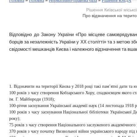
»
»
»
Головна
Головна
Нормативно-правова база
Рішення КМДА
Рішення Київської місько
Про відзначення на територ
Відповідно до Закону України «Про місцеве самоврядуван
борців за незалежність України у XX столітті» та з метою зб
свідомості мешканців Києва і належного відзначення та вшан
1. Відзначити на території Києва у 2018 році такі пам’ятні дати та ю
100 років з часу створення Кобзарського Хору, спадкоємцем якого 
ім. Г. Майбороди (1918);
100-річчя заснування Української академії наук (14 листопада 1918 р
100 років з часу заснування Національної бібліотеки Української 
року);
75 років з часу створення Національного заслуженого академічного 
370 років з часу початку Визвольної війни українського народу під