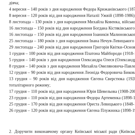
діяча;
4 вересня – 140 років з дня народження Федора Крижанівського (187
8 вересня – 120 років від дня народження Наталії Ужвій (1898-1986)
8 листопада – 130 років з дня народження Михайла Ковенка, військо
16 листопада – 150 років від дня народження Богдана Кістяківського
16 листопада – 150 років від дня народження Іоаникія Малиновськог
25 листопада – 180 років з дня народження Івана Нечуя-Левицького 
29 листопада – 240 років від дня народження Григорія Квітки-Основ
1 грудня – 100 років від дня народження Платона Майбороди (1918-
5 грудня – 140 років з дня народження Олександра Олеся (Олександр
8 грудня – 140 років з дня народження Михайла Омеляновича-Павлен
12 грудня – 90 років від дня народження Леоніда Федоровича Бикова 
13 грудня – 90 років від дня народження Євгена Сверстюка (1928
тоталітарного режиму;
17 грудня – 110 років від дня народження Юрія Шевельова (1908-2002
23 грудня – 110 років від дня народження Федора Артеменка (1898-1
25 грудня – 170 років від дня народження Ореста Левицького (1848-
26 грудня – 120 років від дня народження Євгена Плужника (1898-19
2. Доручити виконавчому органу Київської міської ради (Київсь