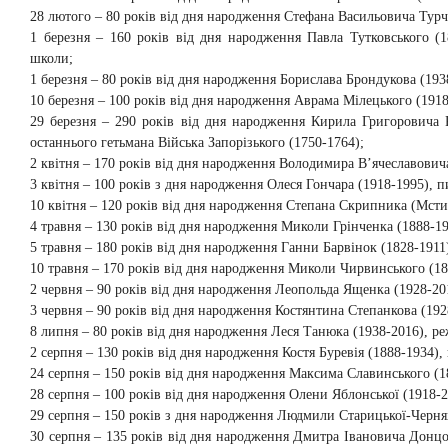
28 лютого – 80 років від дня народження Стефана Васильовича Турча
1 березня – 160 років від дня народження Павла Тутковського (185
школи;
1 березня – 80 років від дня народження Борислава Брондукова (1938
10 березня – 100 років від дня народження Аврама Мілецького (1918-
29 березня – 290 років від дня народження Кирила Григоровича Ро
останнього гетьмана Війська Запорізького (1750-1764);
2 квітня – 170 років від дня народження Володимира В’ячеславовича
3 квітня – 100 років з дня народження Олеся Гончара (1918-1995), п
10 квітня – 120 років від дня народження Степана Скрипника (Мстисл
4 травня – 130 років від дня народження Миколи Грінченка (1888-1
5 травня – 180 років від дня народження Ганни Барвінок (1828-1911
10 травня – 170 років від дня народження Миколи Чирвинського (18
2 червня – 90 років від дня народження Леопольда Ященка (1928-20
3 червня – 90 років від дня народження Костянтина Степанкова (1928
8 липня – 80 років від дня народження Леся Танюка (1938-2016), реж
2 серпня – 130 років від дня народження Костя Буревія (1888-1934),
24 серпня – 150 років від дня народження Максима Славинського (18
28 серпня – 100 років від дня народження Олени Яблонської (1918-2
29 серпня – 150 років з дня народження Людмили Старицької-Черняхі
30 серпня – 135 років від дня народження Дмитра Івановича Донцов