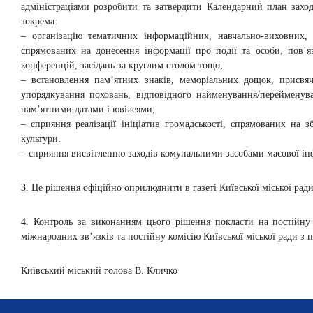
адміністраціями розробити та затвердити Календарний план заході
зокрема:
– організацію тематичних інформаційних, навчально-виховних, 
спрямованих на донесення інформації про події та особи, пов’я
конференцій, засідань за круглим столом тощо;
– встановлення пам’ятних знаків, меморіальних дощок, присвя
упорядкування поховань, відповідного найменування/перейменува
пам’ятними датами і ювілеями;
– сприяння реалізації ініціатив громадськості, спрямованих на з
культури.
– сприяння висвітленню заходів комунальними засобами масової інфо
3. Це рішення офіційно оприлюднити в газеті Київської міської ра
4. Контроль за виконанням цього рішення покласти на постійну 
міжнародних зв’язків та постійну комісію Київської міської ради з 
Київський міський голова В. Кличко