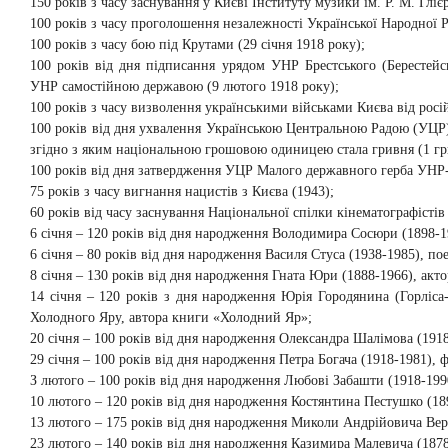
150 років з часу заснування у Києві Інституту музики ім. P. M. Гліє
100 років з часу проголошення незалежності Української Народної Р
100 років з часу бою під Крутами (29 січня 1918 року);
100 років від дня підписання урядом УНР Брестського (Берестей
УНР самостійною державою (9 лютого 1918 року);
100 років з часу визволення українськими військами Києва від росі
100 років від дня ухвалення Українською Центральною Радою (УЦР
згідно з яким національною грошовою одиницею стала гривня (1 гри
100 років від дня затвердження УЦР Малого державного герба УНР-
75 років з часу вигнання нацистів з Києва (1943);
60 років від часу заснування Національної спілки кінематографістів
6 січня – 120 років від дня народження Володимира Сосюри (1898-1
6 січня – 80 років від дня народження Василя Стуса (1938-1985), по
8 січня – 130 років від дня народження Гната Юри (1888-1966), акто
14 січня – 120 років з дня народження Юрія Городянина (Горліса
Холодного Яру, автора книги «Холодний Яр»;
20 січня – 100 років від дня народження Олександра Шалімова (1918
29 січня – 100 років від дня народження Петра Богача (1918-1981), фі
З лютого – 100 років від дня народження Любові Забашти (1918-1990
10 лютого – 120 років від дня народження Костянтина Пестушко (18
13 лютого – 175 років від дня народження Миколи Андрійовича Верби
23 лютого – 140 років від дня народження Казимира Малевича (1878