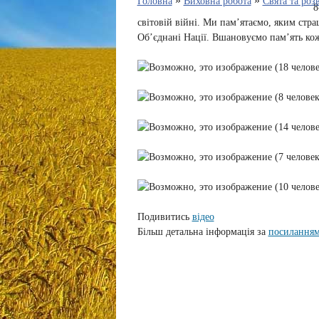
»
»
Головна
Виховна робота
Свята та роз
8
світовій війні. Ми пам’ятаємо, яким стр
Об’єднані Нації. Вшановуємо пам’ять кож
Подивитись
відео
Більш детальна інформація за
посилання