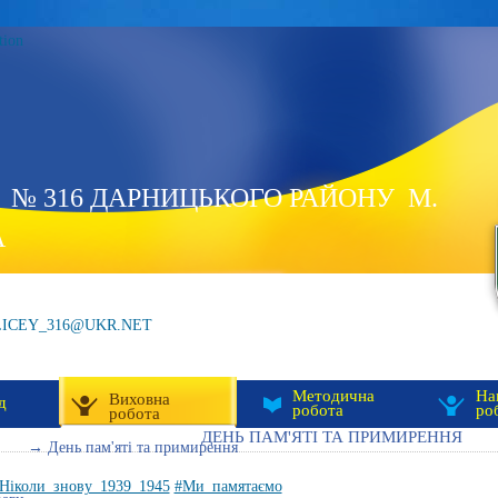
tion
 № 316 ДАРНИЦЬКОГО РАЙОНУ М.
А
LICEY_316@UKR.NET
Методична
На
Виховна
д
робота
ро
робота
ДЕНЬ ПАМ'ЯТІ ТА ПРИМИРЕННЯ
→ День пам'яті та примирення
Ніколи_знову_1939_1945
#Ми_памятаємо