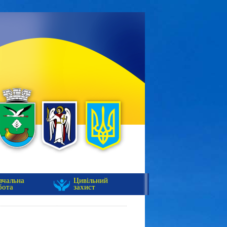
вчальна
Цивільний
бота
захист