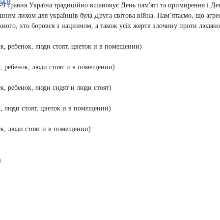
ваги
-9 травня Україна традиційно вшановує День пам'яті та примирення і Д
ашним лихом для українців була Друга світова війна. Пам’ятаємо, що аг
ного, хто боровся з нацизмом, а також усіх жертв злочину проти людяно
м