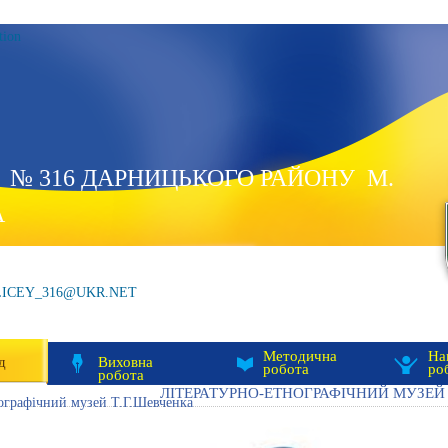
tion
 № 316 ДАРНИЦЬКОГО РАЙОНУ М.
А
LICEY_316@UKR.NET
Методична
На
д
Виховна
робота
ро
робота
ЛІТЕРАТУРНО-ЕТНОГРАФІЧНИЙ МУЗЕЙ 
ографічний музей Т.Г.Шевченка