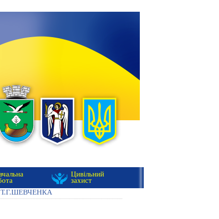
вчальна
Цивільний
бота
захист
Т.Г.ШЕВЧЕНКА