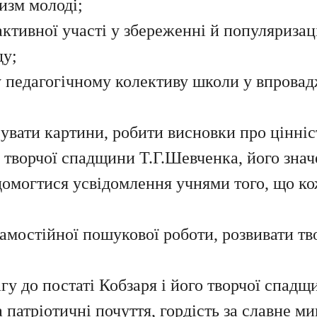
изм молоді;
 активної участі у збереженні й популяризац
ду;
у педагогічному колективу школи у впрова
увати картини, робити висновки про цінніс
ь творчої спадщини Т.Г.Шевченка, його знач
 домогтися усвідомлення учнями того, що 
амостійної пошукової роботи, розвивати тво
гу до постаті Кобзаря і його творчої спадщ
а патріотичні почуття, гордість за славне м