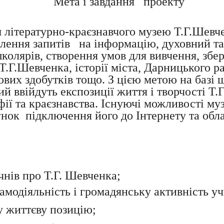
Мета і завдання проекту
літературно-краєзнавчого музею Т.Г.Шев
лення запитів на інформацію, духовний та
колярів, створення умов для вивчення, збе
Т.Г.Шевченка, історії міста, Дарницького ра
дових здобутків тощо. З цією метою на баз
й ввійдуть експозиції життя і творчості Т.
фії та краєзнавства. Існуючі можливості м
унок підключення його до Інтернету та обл
ів про Т.Г. Шевченка;
самодіяльність і громадянську активність уч
у життєву позицію;