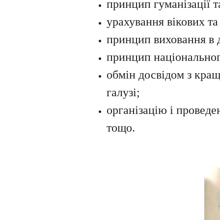
принцип гуманізації т
урахування вікових та
принцип виховання в д
принцип національног
обмін досвідом з кра
галузі;
організацію і проведе
тощо.