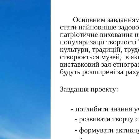
Основним завданням 
стати найповніше задово
патріотичне виховання ш
популяризації творчості 
культури, традицій, тру
створюється музей, в яки
виставковий зал етногра
будуть розширені за рах
Завдання проекту:
- поглибити знання учн
- розвивати творчу 
- формувати активн