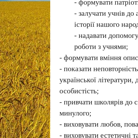
- формувати патріот
- залучати учнів до
історії нашого наро
- надавати допомог
роботи з учнями;
- формувати вміння опис
- показати неповторніст
української літератури,
особистість;
- привчати школярів до с
минулого;
- виховувати любов, пова
- виховувати естетичні т