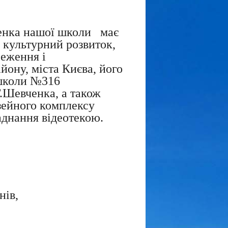
ченка нашої школи має
 культурний розвиток,
реження і
йону, міста Києва, його
і школи №316
Г.Шевченка, а також
узейного комплексу
аднання відеотекою.
нів,