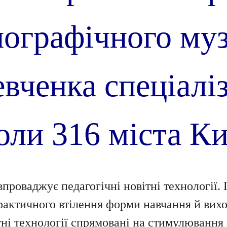
нографічного
му
вченка спеціалі
оли 316 міста Ки
проваджує педагогічні новітні технології.
рактичного втілення форми навчання й вихо
тні технології спрямовані на стимулювання 