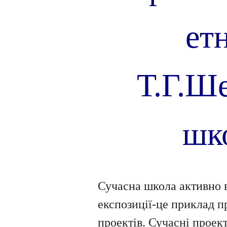
ет
Т.Г.Ше
шк
Сучасна школа активно в
експозиції-це приклад п
проектів. Сучасні проек