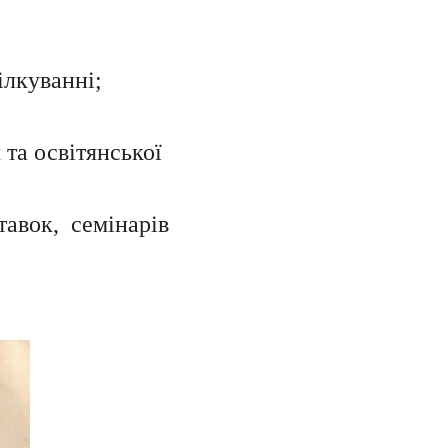
ілкуванні;
та освітянської
тавок, семінарів