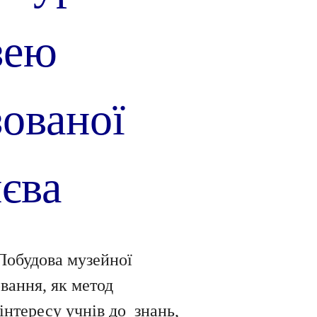
зею
зованої
єва
 Побудова музейної
вання, як метод
інтересу учнів до знань,