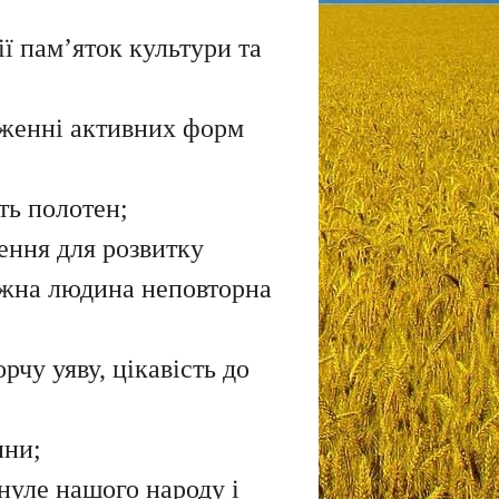
ії пам’яток культури та
дженні активних форм
ть полотен;
ення для розвитку
кожна людина неповторна
рчу уяву, цікавість до
ини;
инуле нашого народу і