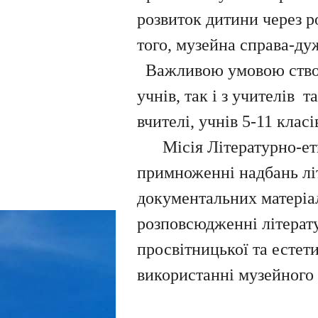
розвиток дитини через ро
того, музейна справа-ду
Важливою умовою створен
учнів, так і з учителів 
вчителі, учнів 5-11 клас
Місія Літературно-е
примноженні надбань літ
документальних матеріал
розповсюдженні літерату
просвітницької та естет
використанні музейного 