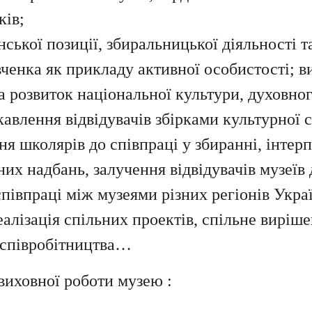
ків;
ської позиції, збиральницької діяльності т
енка як прикладу активної особистості; ви
 розвиток національної культури, духовног
ікавлення відвідувачів збірками культурної
ня школярів до співпраці у збиранні, інтерп
рних надбань, залучення відвідувачів музеїв 
співпраці між музеями різних регіонів Укра
еалізація спільних проектів, спільне виріш
 співробітництва…
иховної роботи музею :