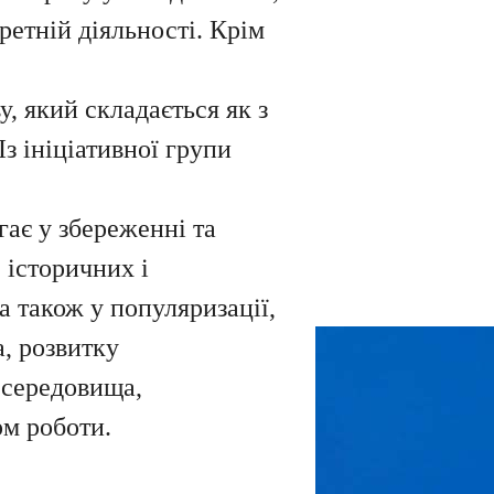
ретній діяльності. Крім
, який складається як з
І
з ініціативної групи
ає у збереженні та
 історичних і
а також у популяризації,
, розвитку
 середовища,
рм роботи
.