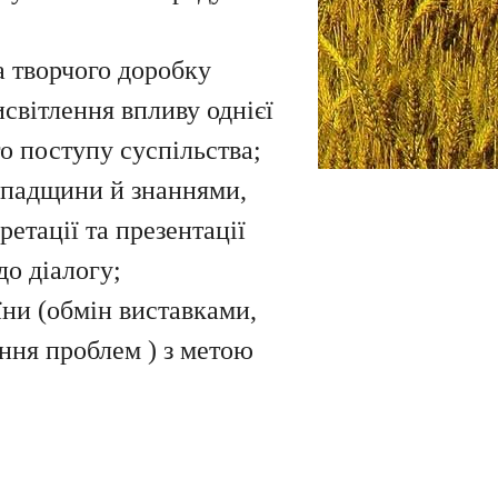
а творчого доробку
світлення впливу однієї
о поступу суспільства;
 спадщини й знаннями,
ретації та презентації
до діалогу;
їни (обмін виставками,
ення проблем ) з метою