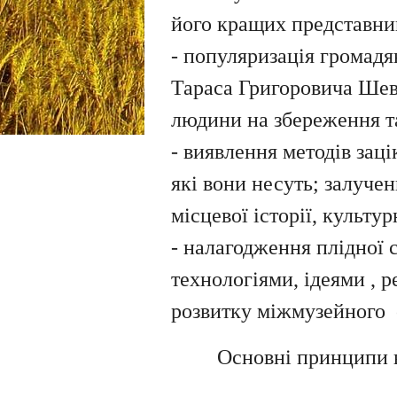
його кращих представни
- популяризація громадян
Тараса Григоровича Шевч
людини на збереження та
- виявлення методів зац
які вони несуть; залучен
місцевої історії, культу
- налагодження плідної 
технологіями, ідеями , р
розвитку міжмузейного
Основні принципи в