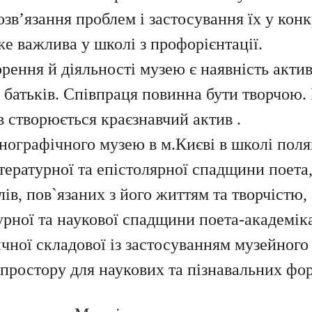
зв’язання проблем і застосування їх у конк
же важлива у школі з профорієнтації.
ня й діяльності музею є наявність активу
та батьків. Співпраця повинна бути творчою.
ів створюється краєзнавчий актив .
тнографічного музею в м.Києві
в школі
поляг
ературної та
епістолярної спадщини поета,
ів, пов
`
язаних з його життям та творчістю, 
рної та наукової спадщини поета-академіка
ичної складової із застосуванням музейного
простору для наукових та пізнавальних фо