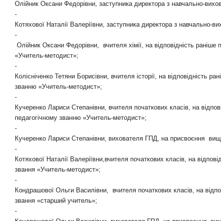
Олійник Оксани Федорівни, заступника директора з навчально-виховн
-
Котяхової Наталії Валеріївни,
заступника директора з навчально-вих
-
Олійник Оксани Федорівни,
вчителя хімії,
на відповідність раніше 
«Учитель-методист»;
-
Колісніченко Тетяни Борисівни, вчителя історії,
на відповідність ран
званню «Учитель-методист»;
-
Кучеренко Лариси Степанівни,
вчителя початкових класів, на відпов
педагогічному званню «Учитель-методист»;
-
Кучеренко Лариси Степанівни,
вихователя ГПД, на присвоєння
вищо
-
Котяхової Наталії Валеріївни,
вчителя початкових класів, на відпові
звання «Учитель-методист»;
-
Кондрашової Ольги Василівни,
вчителя початкових класів, на відпо
звання «старший учитель»;
-