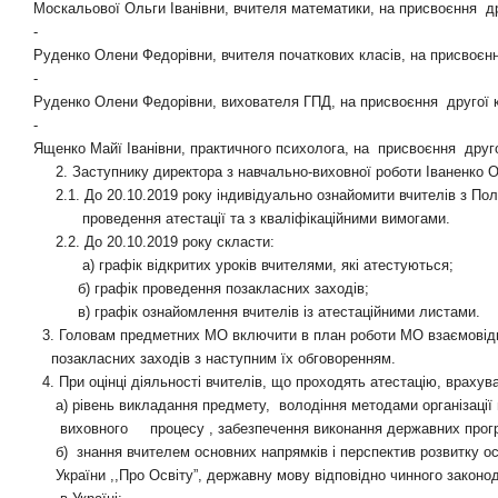
Москальової Ольги Іванівни
, вчителя математики, на присвоєння
д
-
Руденко Олени Федорівни
, вчителя початкових класів, на присвоєн
-
Руденко Олени Федорівни
, вихователя ГПД, на присвоєння
другої 
-
Ященко Майї Іванівни,
практичного психолога, на
присвоєння
друго
2. Заступнику директора з навчально-виховної роботи Іваненко О
2.1. До 20.10.2019 року індивідуально ознайомити вчителів з П
проведення атестації та з кваліфікаційними вимогами.
2.2. До 20.10.2019 року скласти:
а) графік відкритих уроків вчителями, які атестуються;
б) графік проведення позакласних заходів;
в) графік ознайомлення вчителів із атестаційними листами.
3. Головам предметних МО включити в план роботи МО взаємовідв
позакласних заходів з наступним їх обговоренням.
4. При оцінці діяльності вчителів, що проходять атестацію, врахув
а) рівень викладання предмету,
володіння методами організації
виховного
процесу , забезпечення виконання державних прог
б)
знання вчителем основних напрямків і перспектив розвитку ос
України ,,Про Освіту”, державну мову відповідно чинного законо