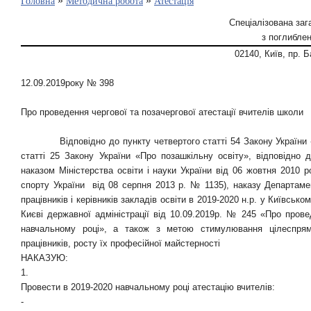
»
»
Головна
Методична робота
Атестація
Спеціалізована заг
з поглибле
02140, Київ, пр. Б
12
.
09.2019року
№ 398
Про проведення чергової
та позачергової атестації вчителів школи
Відповідно до пункту четвертого статті 54 Закону України
статті 25 Закону України «Про позашкільну освіту», відповідно 
наказом Міністерства освіти і науки України від 06 жовтня 2010 р
спорту України
від 08 серпня 2013 р. № 1135), наказу Департамен
працівників і керівників закладів освіти в 2019-2020 н.р. у Київсько
Києві державної адміністрації від 10.09.2019р. № 245 «Про прове
навчальному році», а також з метою стимулювання цілеспрямо
працівників, росту їх професійної майстерності
НАКАЗУЮ:
1.
Провести в 2019-2020 навчальному році атестацію вчителів:
-