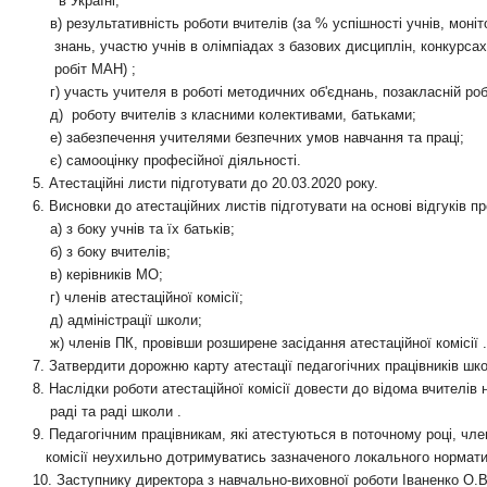
в Україні;
в) результативність роботи вчителів (за % успішності учнів, моніт
знань, участю учнів в олімпіадах з базових дисциплін, конкурсах
робіт МАН) ;
г) участь учителя в роботі методичних об'єднань, позакласній роб
д)
роботу вчителів з класними колективами, батьками;
е) забезпечення учителями безпечних умов навчання та праці;
є) самооцінку професійної діяльності.
5. Атестаційні листи підготувати до 20.03.2020 року.
6. Висновки до атестаційних листів підготувати на основі відгуків п
а) з боку учнів та їх батьків;
б) з боку вчителів;
в) керівників МО;
г) членів атестаційної комісії;
д) адміністрації школи;
ж) членів ПК, провівши розширене засідання атестаційної комісії .
7. Затвердити дорожню карту атестації педагогічних працівників шко
8. Наслідки роботи атестаційної комісії довести до відома вчителів н
раді та раді школи .
9. Педагогічним працівникам, які атестуються в поточному році, чле
комісії неухильно дотримуватись зазначеного локального нормати
10. Заступнику директора з навчально-виховної роботи Іваненко О.В