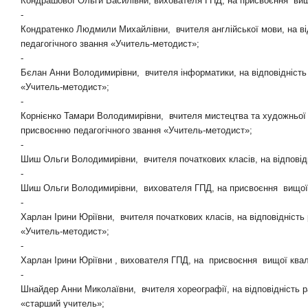
Кондрашової Ольги Василівни, вихователя ГПД, на
присвоєння
вищ
-
Кондратенко Людмили Михайлівни,
вчителя англійської мови, на в
педагогічного звання «Учитель-методист»;
-
Бєлан Анни Володимирівни,
вчителя інформатики, на відповідність
«Учитель-методист»;
-
Корнієнко Тамари Володимирівни,
вчителя мистецтва та художньої 
присвоєнню педагогічного звання «Учитель-методист»;
-
Шиш Ольги Володимирівни,
вчителя початкових класів, на відповід
-
Шиш Ольги Володимирівни,
вихователя ГПД, на присвоєння
вищої
-
Харлан Ірини Юріївни,
вчителя початкових класів, на відповідність
«Учитель-методист»;
-
Харлан Ірини Юріївни , вихователя ГПД,
на
присвоєння
вищої квалі
-
Шнайдер Анни Миколаївни,
вчителя хореографії, на відповідність 
«старший учитель»;