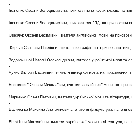
-
Іваненко Оксани Володимирівни,
вчителя початкових класів, на при
-
Іваненко Оксани Володимирівни,
вихователя ГПД, на присвоєння вищ
-
Оверчук Оксани Василівни,
вчителя англійської
мови, на присвоєнн
-
Кирчун Світлани Павлівни,
вчителя географії, на
присвоєння
вищо
-
Задорожньої Наталії Олександрівни,
вчителя української мови та лі
-
Чуйко Вікторії Василівни, вчителя німецької мови,
на
присвоєння
в
-
Безгодової Оксани Миколаївни,
вчителя англійської мови, на
присв
-
Марченко Олени Петрівни, вчителя української мови та літератури, н
-
Василенка Максима Анатолійовича,
вчителя фізкультури, на
відпо
-
Білої Інни Миколаївни,
вчителя української мови та літератури, на
-