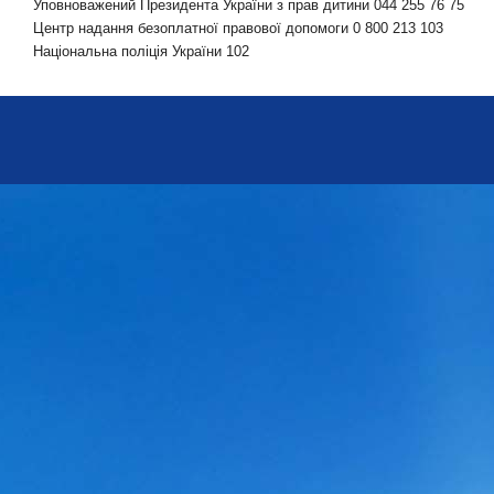
Уповноважений Президента України з прав дитини 044 255 76 75
Центр надання безоплатної правової допомоги 0 800 213 103
Національна поліція України 102