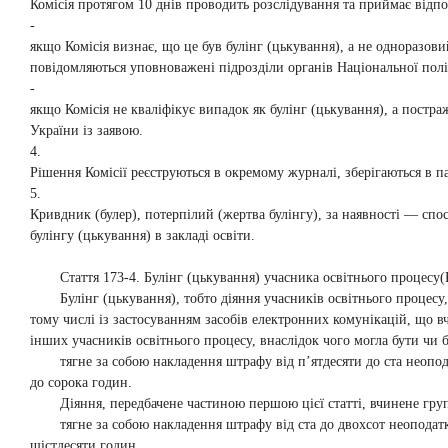
Комісія протягом 10 днів проводить розслідування та приймає відпо
-
якщо Комісія визнає, що це був булінг (цькування), а не одноразови
повідомляються уповноважені підрозділи органів Національної поліц
-
якщо Комісія не кваліфікує випадок як булінг (цькування), а постра
України із заявою.
4.
Рішення Комісії реєструються в окремому журналі, зберігаються в па
5.
Кривдник (булер), потерпілий (жертва булінгу), за наявності — спос
булінгу (цькування) в закладі освіти.
Стаття 173
-4
. Булінг (цькування) учасника освітнього процесу
(
Булінг (цькування), тобто діяння учасників освітнього процесу
тому числі із застосуванням засобів електронних комунікацій, що 
інших учасників освітнього процесу, внаслідок чого могла бути чи 
тягне за собою накладення штрафу від п’ятдесяти до ста неопо
до сорока годин.
Діяння, передбачене частиною першою цієї статті, вчинене гру
тягне за собою накладення штрафу від ста до двохсот неоподат
шістдесяти годин.