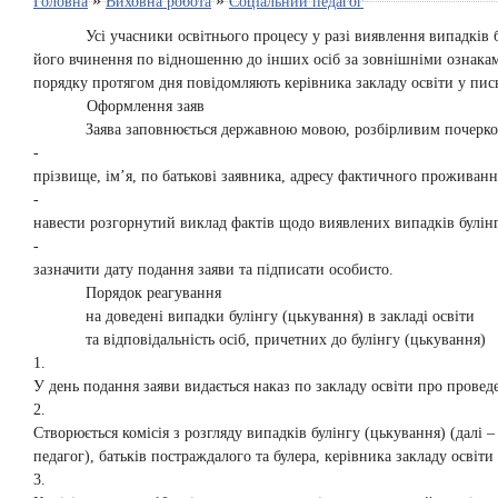
»
»
Головна
Виховна робота
Соціальний педагог
Усі учасники освітнього процесу у разі виявлення випадків 
його вчинення по відношенню до інших осіб за зовнішніми ознаками
порядку протягом дня повідомляють керівника закладу освіти у пись
Оформлення заяв
Заява заповнюється державною мовою, розбірливим почерком
-
прізвище, ім’я, по батькові заявника, адресу фактичного проживанн
-
навести розгорнутий виклад фактів щодо виявлених випадків булінг
-
зазначити дату подання заяви та підписати особисто.
Порядок реагування
на доведені випадки булінгу (цькування) в закладі освіти
та відповідальність осіб, причетних до булінгу (цькування)
1.
У день подання заяви видається наказ по закладу освіти про прове
2.
Створюється комісія з розгляду випадків булінгу (цькування) (далі –
педагог), батьків постраждалого та булера, керівника закладу освіти 
3.