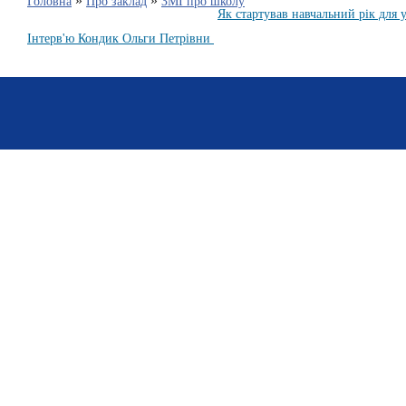
»
»
Головна
Про заклад
ЗМІ про школу
Як стартував навчальний рік для 
Інтерв'ю Кондик Ольги Петрівни