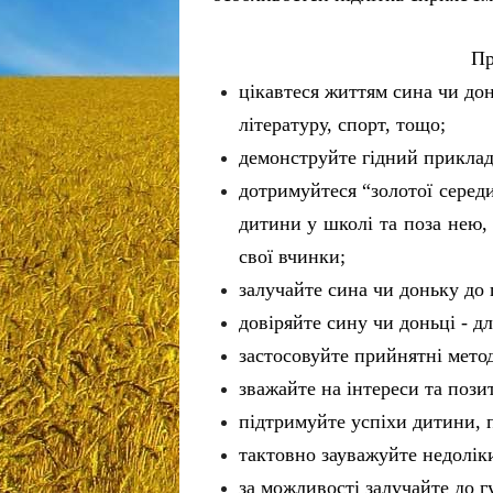
Пр
цікавтеся життям сина чи дон
літературу, спорт, тощо;
демонструйте гідний приклад 
дотримуйтеся “золотої серед
дитини у школі та поза нею, 
свої вчинки;
залучайте сина чи доньку до 
довіряйте сину чи доньці - д
застосовуйте прийнятні мето
зважайте на інтереси та пози
підтримуйте успіхи дитини, 
тактовно зауважуйте недоліки
за можливості залучайте до г