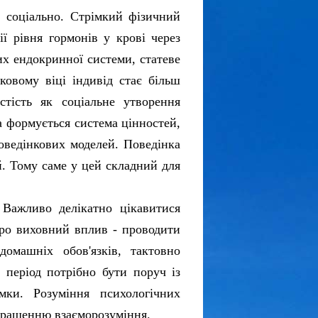
і соціально. Стрімкий фізичний
ї рівня гормонів у крові через
их ендокринної системи, статеве
ковому віці індивід стає більш
тість як соціальне утворення
а формується система цінностей,
поведінкових моделей. Поведінка
й. Тому саме у цей складний для
. Важливо делікатно цікавитися
про виховний вплив - проводити
омашніх обов'язків, тактовно
 період потрібно бути поруч із
мки. Розуміння психологічних
кращенню взаєморозуміння.