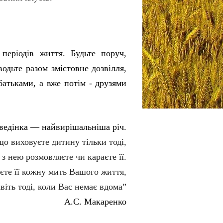
періодів життя. Будьте поруч,
одьте разом змістовне дозвілля,
батьками, а вже потім - друзями
ведінка — найвирішальніша річ.
що виховуєте дитину тільки тоді,
 з нею розмовляєте чи караєте її.
єте її кожну мить Вашого життя,
віть тоді, коли Вас немає вдома”
А.С. Макаренко