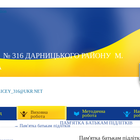
tion
 № 316 ДАРНИЦЬКОГО РАЙОНУ М.
А
LICEY_316@UKR.NET
Методична
На
Виховна
д
робота
ро
робота
ПАМ'ЯТКА БАТЬКАМ ПІДЛІТКІВ
→ Пам'ятка батькам підлітків
Пам'ятка батькам підлітк