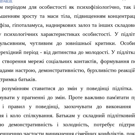
педагог
м періодом для особистості як психофізіологічно, так 
льшенням зросту та маси тіла, підвищенням концентраці
іза, гіпоталамуса, надниркових залоз та інших складов
 психологічних характеристиках особистості. У підліт
ульсивним, чутливим до зовнішньої критики. Особис
рехідний період - від дитинства до молодості. У підлітк
я створення мережі соціальних контактів, формування 
падами настрою, демонстративністю, бурхливістю реакці
тримка батьків.
з розумінням ставитися до змін у поведінці підлітка
увати у прагненні до змін. Проте важливо пам'ятати 
і правил у поведінці, заохочувати до виконання д
я і коло спілкування. Батькам у складний підлітковий
 демонстративність і холодність, потребує підтри
зменшенню частости виникнення сімейних конфліктів, по