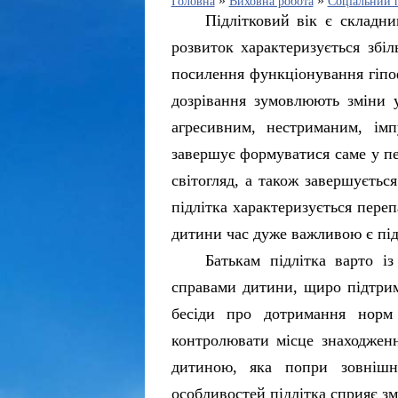
»
»
Головна
Виховна робота
Соціальний 
Підлітковий вік є складни
розвиток характеризується збі
посилення функціонування гіпоф
дозрівання зумовлюють зміни у
агресивним, нестриманим, імп
завершує формуватися саме у пе
світогляд, а також завершуєтьс
підлітка характеризується пере
дитини час дуже важливою є під
Батькам підлітка варто і
справами дитини, щиро підтрим
бесіди про дотримання норм 
контролювати місце знаходженн
дитиною, яка попри зовнішню
особливостей підлітка сприяє 