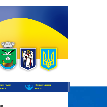
вчальна
Цивільний
бота
захист
ів