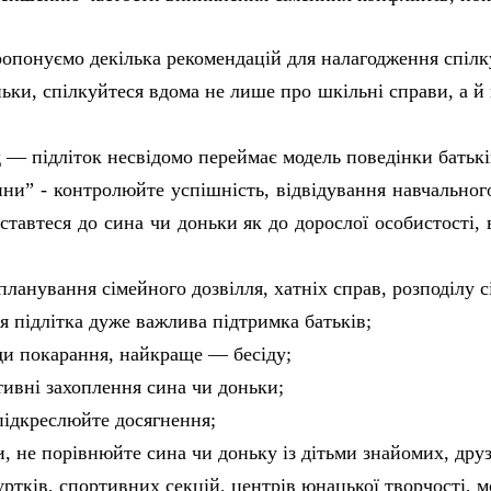
опонуємо декілька рекомендацій для налагодження спілк
ьки, спілкуйтеся вдома не лише про шкільні справи, а й 
— підліток несвідомо переймає модель поведінки батьків
ини” - контролюйте успішність, відвідування навчального
ставтеся до сина чи доньки як до дорослої особистості, 
планування сімейного дозвілля, хатніх справ, розподілу 
ля підлітка дуже важлива підтримка батьків;
ди покарання, найкраще — бесіду;
тивні захоплення сина чи доньки;
підкреслюйте досягнення;
, не порівнюйте сина чи доньку із дітьми знайомих, друз
уртків, спортивних секцій, центрів юнацької творчості, м