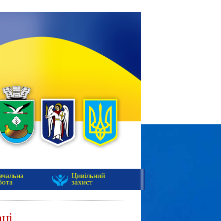
вчальна
Цивільний
бота
захист
аці