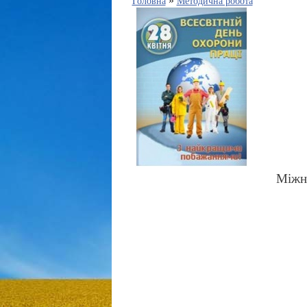
»
Головна
Методична робота
Міжна