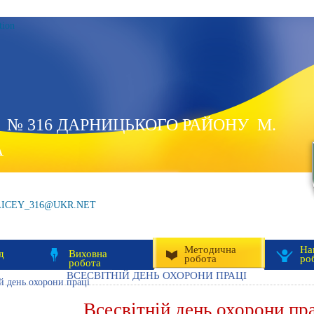
tion
 № 316 ДАРНИЦЬКОГО РАЙОНУ М.
А
LICEY_316@UKR.NET
Методична
На
д
Виховна
робота
ро
робота
ВСЕСВІТНІЙ ДЕНЬ ОХОРОНИ ПРАЦІ
й день охорони праці
Всесвітній день охорони пр