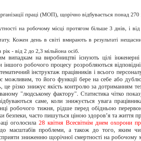
ганізації праці (МОП), щорічно відбувається понад 270
утності на робочому місці протягом більше 3 днів, і ві
тату. Кожен день в світі вмирають в результаті нещасн
рік - від 2 до 2,3 мільйона осіб.
випадкам на виробництві існують цілі інженерні с
 іншого робочого процесу розробляються відповідні і
стематичний інструктаж працівників і всього персонал
 є можливим, то його функції бере на себе або дублю
, це різко знижує якість контролю за дотриманням тех
званому "людському фактору". Статистика чітко показ
ідбуваються саме, коли знижується увага працівник
інці робочого тижня, рідше перед обідньою перерво
ки безпеки, часто пишуться ціною здоров’я та життя пр
аці оголосила
28 квітня Всесвітнім днем охорони п
і до масштабів проблеми, а також до того, яким ч
сприяти зниженню щорічної смертності на робочому мі