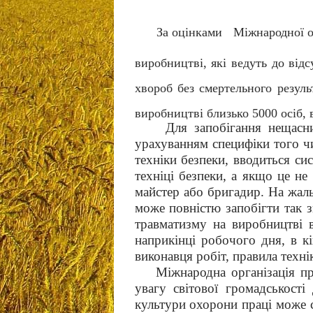
За оцінками Міжнародної ор
виробництві, які ведуть до відс
хвороб без смертельного резуль
виробництві близько 5000 осіб, в 
Для запобігання нещасним 
урахуванням специфіки того чи
техніки безпеки, вводиться си
техніці безпеки, а якщо це не
майстер або бригадир. На жаль
може повністю запобігти так 
травматизму на виробництві в
наприкінці робочого дня, в к
виконавця робіт, правила техні
Міжнародна організація пр
увагу світової громадськост
культури охорони праці може 