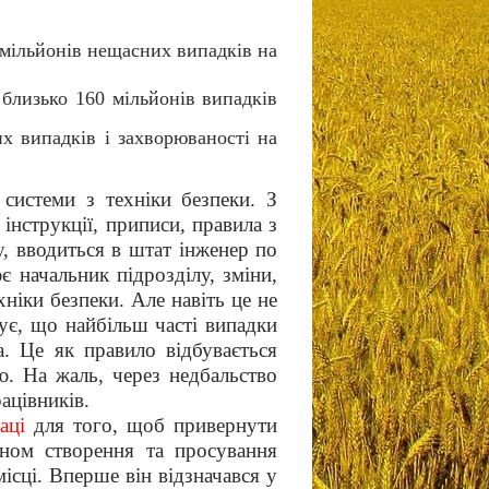
 мільйонів нещасних випадків на
д близько 160 мільйонів випадків
их випадків і захворюваності на
истеми з техніки безпеки. З
нструкції, приписи, правила з
у, вводиться в штат інженер по
є начальник підрозділу, зміни,
ніки безпеки. Але навіть це не
ує, що найбільш часті випадки
а. Це як правило відбувається
ю. На жаль, через недбальство
ацівників.
раці
для того, щоб привернути
ином створення та просування
сці. Вперше він відзначався у