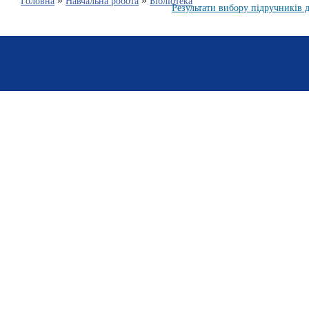
»
»
Головна
Навчальна робота
Бібліотека
Результати вибору підручників д