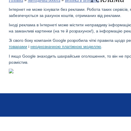
»
»
Головна
Методична робота
Безпека в інтернеті
Інтернет не може існувати без реклами. Робота таких сервісів, 
забезпечується за рахунок коштів, отриманих від реклами.
Іноді реклама в Інтернеті може містити неправдиву інформацію
на заманливі картинки (на те й розрахунок!), а інформацію р
Зі свого боку компанія Google розробила чіткі правила щодо р
товарами
і
неоднозначною платіжною моделлю
.
І якщо Google знаходить шахрайське оголошення, то він не пр
розмістив.