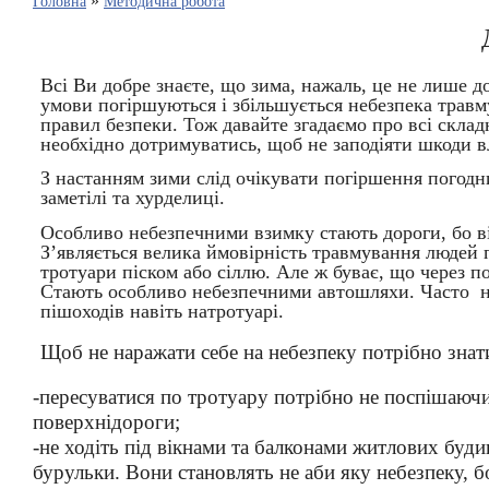
»
Головна
Методична робота
Всі Ви добре знаєте, що зима, нажаль, це не лише до
умови погіршуються і збільшується небезпека трав
правил безпеки. Тож давайте згадаємо про всі склад
необхідно дотримуватись, щоб не заподіяти шкоди в
З настанням зими слід очікувати погіршення погодн
заметілі та хурделиці.
Особливо небезпечними взимку стають дороги, бо ві
З’являється велика ймовірність травмування людей
тротуари піском або сіллю. Але ж буває, що через п
Стають особливо небезпечними автошляхи. Часто на
пішоходів навіть натротуарі.
Щоб не наражати себе на небезпеку потрібно знат
-пересуватися по тротуару потрібно не поспішаючи,
поверхнідороги;
-не ходіть під вікнами та балконами житлових буд
бурульки. Вони становлять не аби яку небезпеку, 