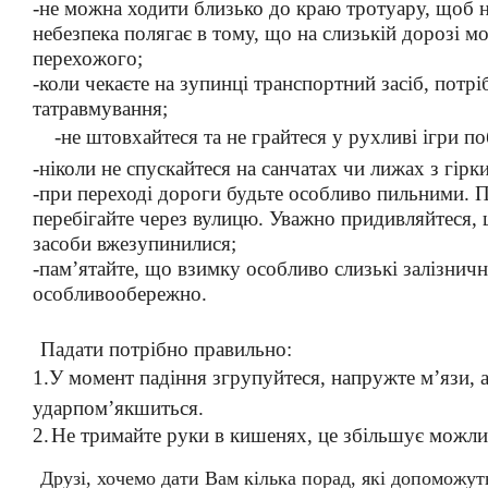
-не можна ходити близько до краю тротуару, щоб н
небезпека полягає в тому, що на слизькій дорозі м
перехожого;
-коли чекаєте на зупинці транспортний засіб, пот
татравмування;
-не штовхайтеся та не грайтеся у рухливі ігри п
-ніколи не спускайтеся на санчатах чи лижах з гірк
-при переході дороги будьте особливо пильними. 
перебігайте через вулицю.
Уважно придивляйтеся, 
засоби вжезупинилися;
-пам’ятайте, що взимку особливо слизькі залізничні
особливообережно.
Падати потрібно правильно:
1.
У момент падіння згрупуйтеся, напружте м’язи, а
ударпом’якшиться.
2.
H
е тримайте руки в кишенях, це збільшує можли
Друзі, хочемо дати Вам кілька порад, які допоможут