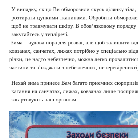
У випадку, якщо Ви обморозили якусь ділянку тіла, 
розтирати цупкими тканинами. Обробити обморожен
щоб не травмувати шкіру. В обов’язковому порядку з
закутайтесь у тепліречі.
Зима – чудова пора для розваг, але щоб залишити ві
ковзанах, санчатах, лижах потрібно у спеціально від
річки, це надто небезпечно, можна легко провалитися
частини та з’їжджати з небезпечних, неперевіренихгі
Нехай зима принесе Вам багато приємних сюрпризів
катання на санчатах, лижах, ковзанах лише посприя
загартовують наш організм!