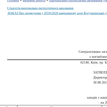
»
»
Головна
Виховна робота
Національно-патріотичне виховання уч
Стратегія національно-патріотичного виховання
НАКАЗ Про проведення у 2019/2020 навчальному році Всеукраїнської ди
Спеціалізована заг
з поглибле
02140, Київ, пр. Б
ЗАТВЕРДЖУ
Директор О. П. Ко
30.08.2019 р
заходів з нац
на 2