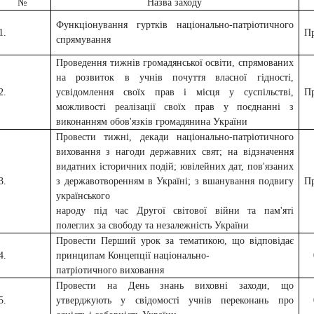
№
Назва заходу
Функціонування гуртків національно-патріотичного
1.
П
спрямування
Проведення тижнів громадянської освіти, спрямованих
на розвиток в учнів почуття власної гідності,
2.
усвідомлення своїх прав і місця у суспільстві,
П
можливості реалізації своїх прав у поєднанні з
виконанням обов'язків громадянина України
Провести тижні, декади національно-патріотичного
виховання з нагоди державних свят; на відзначення
видатних історичних подій; ювілейних дат, пов'язаних
3.
з державотворенням в Україні; з вшанування подвигу
П
українського
народу під час Другої світової війни та пам'яті
полеглих за свободу та незалежність України
Провести Перший урок за тематикою, що відповідає
4.
принципам Концепції національно-
патріотичного виховання
Провести на День знань виховні заходи, що
5.
утверджують у свідомості учнів переконань про