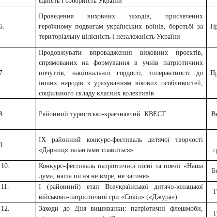
єдність і соборність України
Проведення виховних заходів, присвячених
6.
героїчному подвигам українських воїнів, боротьбі за
П
територіальну цілісність і незалежність України
Продовжувати впровадження виховних проектів,
спрямованих на формування в учнів патріотичних
7.
почуттів, національної гордості, толерантності до
П
інших народів з урахуванням вікових особливостей,
соціального складу класних колективів
8.
Районний туристсько-краєзнавчий КВЕСТ
В
ІХ районний конкурс-фестиваль дитячої творчості
9.
«Дарниця талантами славиться»
г
10.
Конкурс-фестиваль патріотичної пісні та поезії «Наша
Б
дума, наша пісня не вмре, не загине»
11.
І (районний) етап Всеукраїнської дитячо-юнацької
Т
військово-патріотичної гри «Сокіл» («Джура»)
12.
Заходи до Дня вишиванки: патріотичні флешмоби,
Т