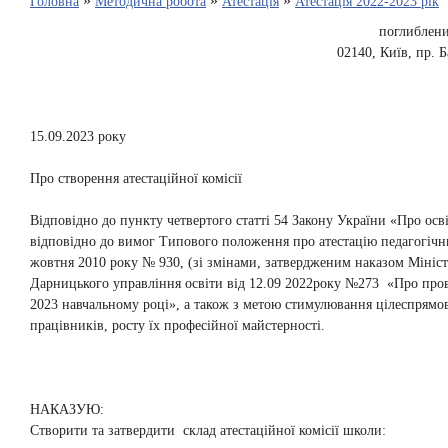
»
»
»
Головна
Методична робота
Атестація
Атестація 2022-2023 рік
поглиблени
02140, Київ, пр. Б
15.09.2023 року №
Про створення атестаційної комісії
Відповідно до пункту четвертого статті 54 Закону України «Про осв
відповідно до вимог Типового положення про атестацію педагогічни
жовтня 2010 року № 930, (зі змінами, затвердженим наказом Міністе
Дарницького управління освіти від 12.09 2022року №273 «Про прове
2023 навчальному році», а також з метою стимулювання цілеспрямо
працівників, росту їх професійної майстерності.
НАКАЗУЮ:
Створити та затвердити склад атестаційної комісії школи: