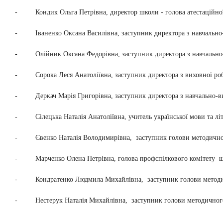
- Кондик Ольга Петрівна, директор школи - голова атестаційної
- Іваненко Оксана Василівна, заступник директора з навчально-в
- Олійник Оксана Федорівна, заступник директора з навчально-ви
- Сорока Леся Анатоліївна, заступник директора з виховної робот
- Деркач Марія Григорівна, заступник директора з навчально-вихо
- Сілецька Наталія Анатоліївна, учитель української мови та літер
- Євенко Наталія Володимирівна, заступник голови методичного о
- Марченко Олена Петрівна, голова профспілкового комітету школ
- Кондратенко Людмила Михайлівна, заступник голови методично
- Нестерук Наталія Михайлівна, заступник голови методичного 