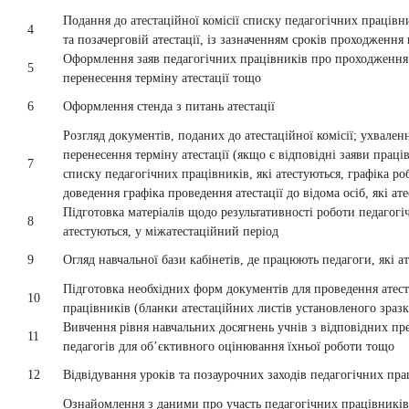
Подання до атестаційної комісії списку педагогічних працівни
4
та позачерговій атестації, із зазначенням cроків проходження
Оформлення заяв педагогічних працівників про проходження п
5
перенесення терміну атестації тощо
6
Оформлення стенда з питань атестації
Розгляд документів, поданих до атестаційної комісії; ухвале
перенесення терміну атестації (якщо є відповідні заяви праці
7
списку педагогічних працівників, які атестуються, графіка роб
доведення графіка проведення атестації до відома осіб, які ат
Підготовка матеріалів щодо результативності роботи педагогі
8
атестуються, у міжатестаційний період
9
Огляд навчальної бази кабінетів, де працюють педагоги, які а
Підготовка необхідних форм документів для проведення атест
10
працівників (бланки атестаційних листів установленого зразк
Вивчення рівня навчальних досягнень учнів з відповідних пре
11
педагогів для об’єктивного оцінювання їхньої роботи тощо
12
Відвідування уроків та позаурочних заходів педагогічних прац
Ознайомлення з даними про участь педагогічних працівників