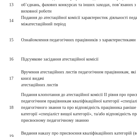
13
об’єднань, фахових конкурсах та інших заходах, пов’язаних з
виховної роботи
Подання до атестаційної комісії характеристик діяльності пед
14
міжатестаційний період
15
Ознайомлення педагогічних працівників з характеристиками ї
16
Підсумкове засідання атестаційної комісії
Вручення атестаційних листів педагогічним працівникам, які 
17
книзі видачі
атестаційних листів
Подання клопотання до атестаційної комісії ІІ рівня про при
педагогічним працівникам кваліфікаційної категорії «спеціалі
18
педагогічного звання та про відповідність працівника раніше
категорії «спеціаліст вищої категорії», та/або відповідність 
присвоєному педагогічному званню
Видання наказу про присвоєння кваліфікаційних категорій (
19