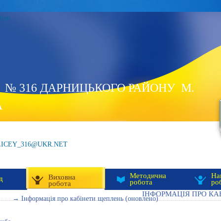
tion
 № 316 ДАРНИЦЬКОГО РАЙОНУ М.
А
LICEY_316@UKR.NET
Методична
На
Виховна
д
робота
ро
робота
ІНФОРМАЦІЯ ПРО КА
→ Інформація про кабінети щеплень (оновлено)