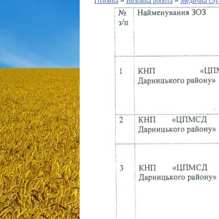
»
»
Головна
Виховна робота
Медична слу