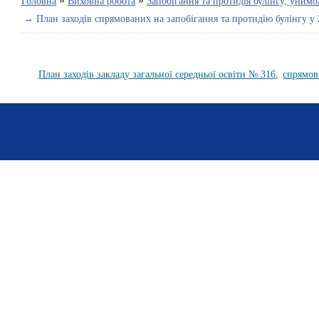
»
»
Головна
Виховна робота
Запобігання та протидія булінгу, уним
→ План заходів спрямованих на запобігання та протидію булінгу у
План заходів закладу загальної середньої освіти № 316,
спрямов