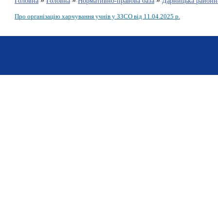
»
»
»
Головна
Головна
Нормативно-правова база
Дарницька районна
Про організацію харчування учнів у ЗЗСО від 11.04.2025 р.