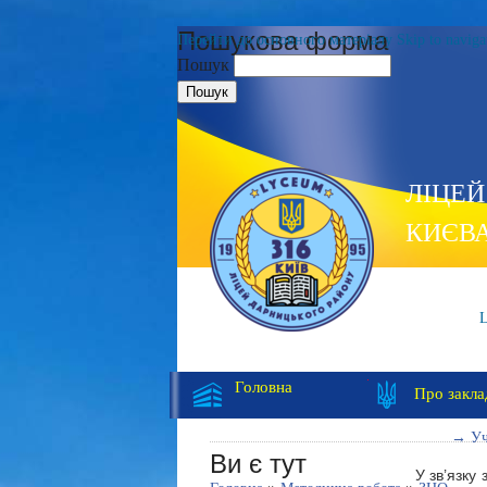
Пошукова форма
Перейти до основного матеріалу
Skip to naviga
Пошук
ЛІЦЕЙ
КИЄВ
E-MAIL:
Головна
Про закла
→ Уч
Ви є тут
У зв’язку