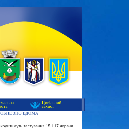
вчальна
Цивільний
бота
захист
ОБНЕ ЗНО ВДОМА
оходитимуть тестування 15 і 17 червня