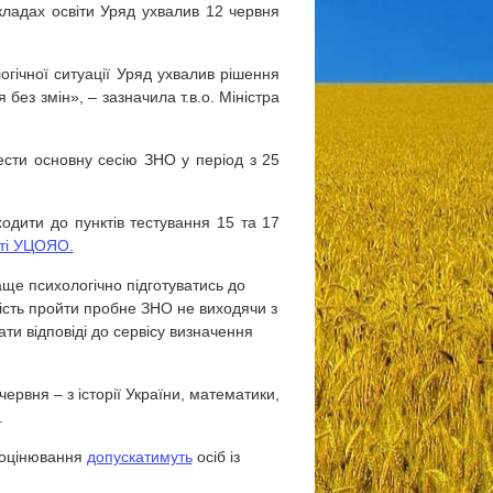
кладах освіти Уряд ухвалив 12 червня
огічної ситуації Уряд ухвалив рішення
 без змі
н»,
– зазначила т.в.о. Міністра
ести основну сесію ЗНО у період з 25
ходити до пунктів тестування 15 та 17
ті УЦОЯО.
ще психологічно підготуватись до
ість пройти пробне ЗНО не виходячи з
ти відповіді до сервісу визначення
ервня – з історії України, математики,
.
 оцінювання
допускатимуть
осіб із