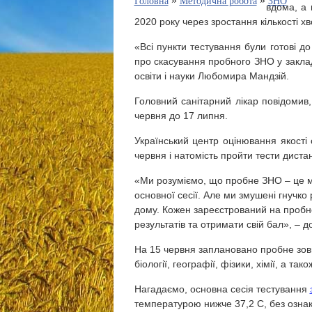
»
»
Головна
Методична робота
ЗНО
вдома, а 
2020 року через зростання кількості х
«Всі пункти тестування були готові д
про скасування пробного ЗНО у заклад
освіти і науки Любомира Мандзій.
Головний санітарний лікар повідомив
червня до 17 липня.
Український центр оцінювання якості 
червня і натомість пройти тести диста
«Ми розуміємо, що пробне ЗНО – це мо
основної сесії. Але ми змушені гнучк
дому. Кожен зареєстрований на пробне
результатів та отримати свій бал», – 
На 15 червня заплановано пробне зовні
біології, географії, фізики, хімії, а та
Нагадаємо, основна сесія тестування
температурою нижче 37,2 С, без ознак