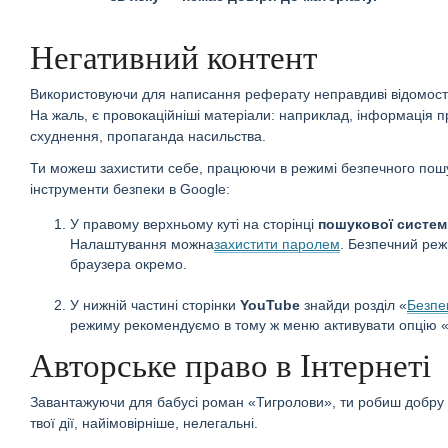
Негативний контент
Використовуючи для написання реферату неправдиві відомості 
На жаль, є провокаційніші матеріали: наприклад, інформація пр
схуднення, пропаганда насильства.
Ти можеш захистити себе, працюючи в режимі безпечного пошу
інструменти безпеки в Google:
У правому верхньому куті на сторінці
пошукової систем
Налаштування можна
захистити паролем
. Безпечний реж
браузера окремо.
У нижній частині сторінки
YouTube
знайди розділ «
Безпе
режиму рекомендуємо в тому ж меню активувати опцію «
Авторське право в Інтернеті
Завантажуючи для бабусі роман «Тигролови», ти робиш добру
твої дії, найімовірніше, нелегальні.