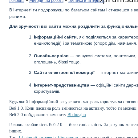
»
»
Головна
Методична робота
Безпека в інтернеті
В Інтернеті ти подорожуєш по багатьом сайтам і стикаєшся з в
різними.
Для зручності всі сайти можна розділити за функціональ
Інформаційні сайти
, які поділяються за характер
енциклопедії) і за тематикою (спорт, дім​​, навчання
Онлайн-сервіси
— пошукові системи, поштовики, 
оголошень, біржі тощо.
Сайти електронної комерції
— інтернет-магазини,
Інтернет-представництва
— офіційні сайти держа
користувачів.
Будь-який інформаційний ресурс визначає роль користувача стосовно
Веб 1.0. Коли пасивна роль змінюється на активну, тобто ти можеш
Веб 2.0 побудовано знамениту
Вікіпедію
.
Головна особливість Веб 2.0 — його соціальність. За рахунок конте
інших.
Так,
13-річний школяр із Німеччини
випустив онлайн-газету, читач