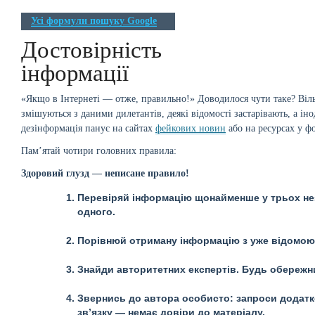
Усі формули пошуку Google
Достовірність
інформації
«Якщо в Інтернеті — отже, правильно!» Доводилося чути таке? Віль
змішуються з даними дилетантів, деякі відомості застарівають, а 
дезінформація панує на сайтах
фейкових новин
або на ресурсах у ф
Пам’ятай чотири головних правила:
Здоровий глузд — неписане правило!
Перевіряй інформацію щонайменше у трьох нез
одного.
Порівнюй отриману інформацію з уже відомою з
Знайди авторитетних експертів. Будь обережни
Звернись до автора особисто: запроси додатко
зв’язку — немає довіри до матеріалу.