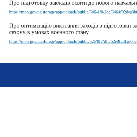
Про підготовку закладів освіти до нового навчаль
https://mon.gov.ua/storage/app/uploads/public/646/4f0/2dc/6464f02dca3
Про оптимізацію виконання заходів з підготовки з
сезону в умовах воєнного стану
https://mon.gov.ua/storage/app/uploads/public/62e/0f2/dfa/62e0f2dfad6