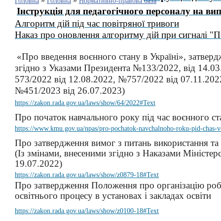
»
»
Головна
Головна
Нормативно-правова база
Інструкція для педагогічного персоналу на в
Алгоритм дій під час повітряної тривоги
Наказ про оновлення алгоритму дій при сигналі "П
«Про введення воєнного стану в Україні»
,
затвердж
згідно з Указами Президента №133/2022, від 14.0
573/2022 від 12.08.2022, №757/2022 від 07.11.202
№451/2023 від 26.07.2023)
https://zakon.rada.gov.ua/laws/show/64/2022#Text
Про початок навчального року під час воєнного ста
https://www.kmu.gov.ua/npas/pro-pochatok-navchalnoho-roku-pid-chas-v
Про затвердження вимог з питань використання та
(Із змінами, внесеними згідно з Наказами Міністер
19.07.2022
)
https://zakon.rada.gov.ua/laws/show/z0879-18#Text
Про затвердження Положення про організацію робо
освітнього процесу в установах і закладах освіти
https://zakon.rada.gov.ua/laws/show/z0100-18#Text